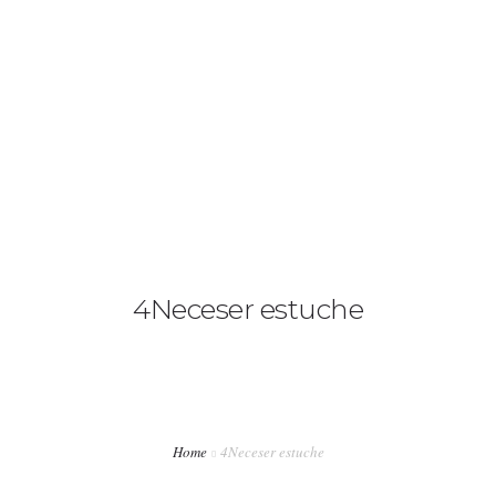
+34 636 86 33 71
info@bymerro.com
HOME
QUIENES SOMOS
0
CONTACTA
FOTÓGRAFOS
4Neceser estuche
TIENDA
BLOG
MI CUENTA
Home
4Neceser estuche