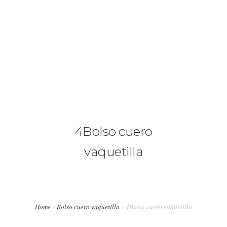
+34 636 86 33 71
info@bymerro.com
HOME
QUIENES SOMOS
0
CONTACTA
4Bolso cuero
FOTÓGRAFOS
vaquetilla
TIENDA
BLOG
MI CUENTA
Home
Bolso cuero vaquetilla
4Bolso cuero vaquetilla