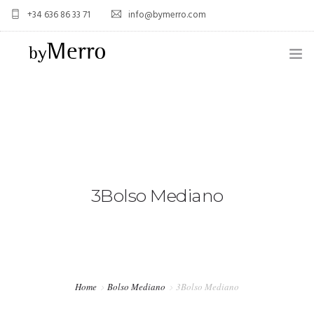
+34 636 86 33 71
info@bymerro.com
HOME
QUIENES SOMOS
0
CONTACTA
FOTÓGRAFOS
3Bolso Mediano
TIENDA
BLOG
MI CUENTA
Home
Bolso Mediano
3Bolso Mediano