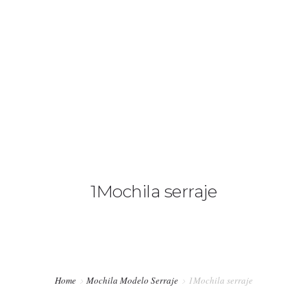
+34 636 86 33 71
info@bymerro.com
HOME
QUIENES SOMOS
0
CONTACTA
FOTÓGRAFOS
1Mochila serraje
TIENDA
BLOG
MI CUENTA
Home
Mochila Modelo Serraje
1Mochila serraje