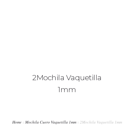
+34 636 86 33 71
info@bymerro.com
HOME
QUIENES SOMOS
0
CONTACTA
2Mochila Vaquetilla
FOTÓGRAFOS
1mm
TIENDA
BLOG
MI CUENTA
Home
Mochila Cuero Vaquetilla 1mm
2Mochila Vaquetilla 1mm