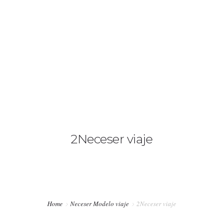
+34 636 86 33 71
info@bymerro.com
HOME
QUIENES SOMOS
0
CONTACTA
FOTÓGRAFOS
2Neceser viaje
TIENDA
BLOG
MI CUENTA
Home
Neceser Modelo viaje
2Neceser viaje