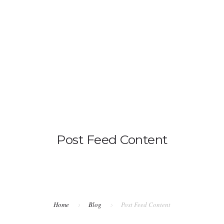
HOME
QUIENES SOMOS
CONTACTA
FOTÓ
Post Feed Content
Home
Blog
Post Feed Content