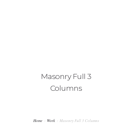
+34 636 86 33 71
info@bymerro.com
HOME
QUIENES SOMOS
0
CONTACTA
Masonry Full 3
FOTÓGRAFOS
Columns
TIENDA
BLOG
MI CUENTA
Home
Work
Masonry Full 3 Columns