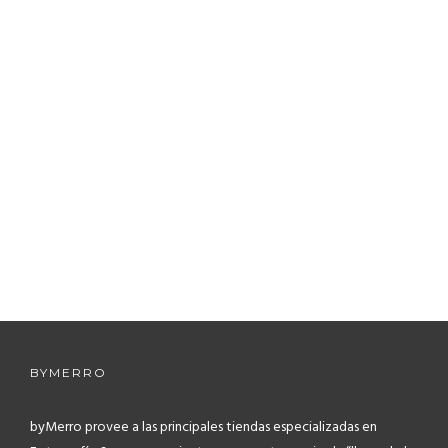
BYMERRO
byMerro provee a las principales tiendas especializadas en