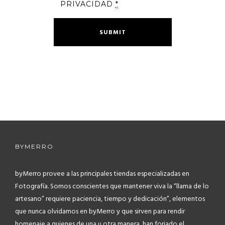
PRIVACIDAD
*
BYMERRO
byMerro provee a las principales tiendas especializadas en
Fotografía.
Somos conscientes que mantener viva la “llama de lo
artesano” requiere paciencia, tiempo y dedicación”, elementos
que nunca olvidamos en byMerro y que sirven para rendir
homenaje a quienes de una u otra manera, han forjado el