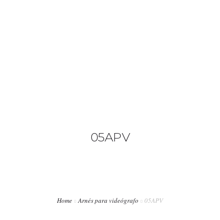
+34 636 86 33 71
info@bymerro.com
HOME
QUIENES SOMOS
0
CONTACTA
FOTÓGRAFOS
05APV
TIENDA
BLOG
MI CUENTA
Home
Arnés para videógrafo
05APV