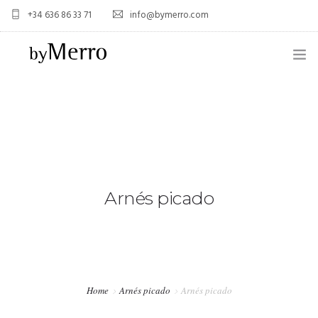
+34 636 86 33 71
info@bymerro.com
HOME
QUIENES SOMOS
0
CONTACTA
FOTÓGRAFOS
Arnés picado
TIENDA
BLOG
MI CUENTA
Home
Arnés picado
Arnés picado