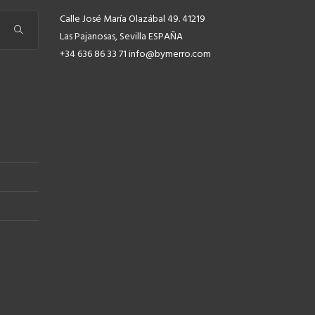
Calle José María Olazábal 49. 41219
Las Pajanosas, Sevilla ESPAÑA
+34 636 86 33 71 info@bymerro.com