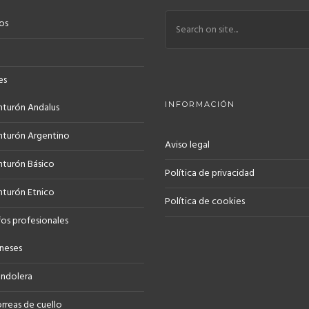
os
es
INFORMACIÓN
nturón Andalus
nturón Argentino
Aviso legal
nturón Básico
Política de privacidad
nturón Etnico
Política de cookies
os profesionales
neses
ndolera
rreas de cuello