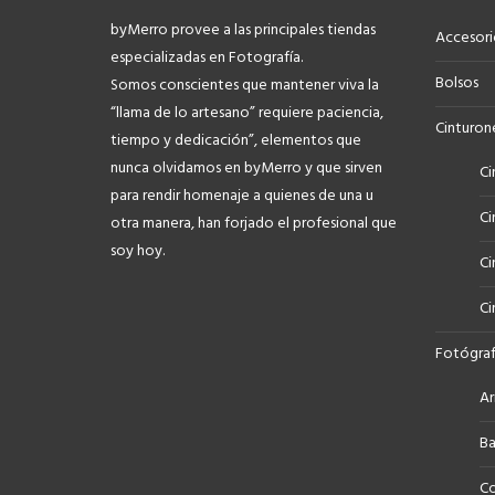
byMerro provee a las principales tiendas
Accesori
especializadas en Fotografía.
Bolsos
Somos conscientes que mantener viva la
“llama de lo artesano” requiere paciencia,
Cinturon
tiempo y dedicación”, elementos que
nunca olvidamos en byMerro y que sirven
Ci
para rendir homenaje a quienes de una u
Ci
otra manera, han forjado el profesional que
soy hoy.
Ci
Ci
Fotógraf
Ar
Ba
Co