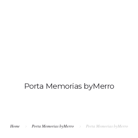
HOME
QUIENES SOMOS
CONTACTA
FOTÓ
Porta Memorias byMerro
Home
Porta Memorias byMerro
Porta Memorias byMerro