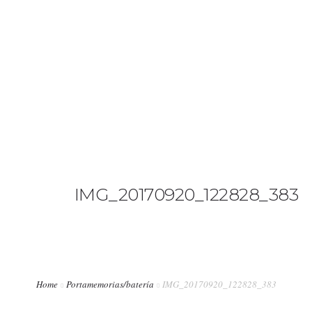
+34 636 86 33 71
info@bymerro.com
HOME
QUIENES SOMOS
0
CONTACTA
FOTÓGRAFOS
IMG_20170920_122828_383
TIENDA
BLOG
MI CUENTA
Home
Portamemorias/batería
IMG_20170920_122828_383