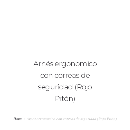
+34 636 86 33 71
info@bymerro.com
HOME
QUIENES SOMOS
0
Arnés ergonomico
CONTACTA
con correas de
FOTÓGRAFOS
seguridad (Rojo
TIENDA
Pitón)
BLOG
MI CUENTA
Home
Arnés ergonomico con correas de seguridad (Rojo Pitón)