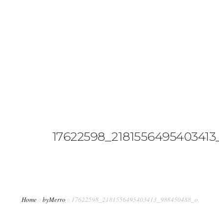
+34 636 86 33 71
info@bymerro.com
HOME
QUIENES SOMOS
0
CONTACTA
FOTÓGRAFOS
17622598_218155649540341
TIENDA
BLOG
MI CUENTA
Home
byMerro
17622598_2181556495403413_988450488_o