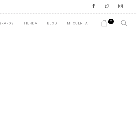
0
GRAFOS
TIENDA
BLOG
MI CUENTA
No hay productos en el carrito.