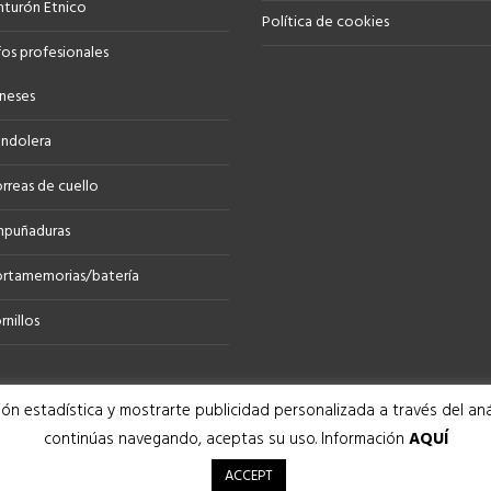
nturón Etnico
Política de cookies
os profesionales
neses
ndolera
rreas de cuello
puñaduras
rtamemorias/batería
rnillos
ón estadística y mostrarte publicidad personalizada a través del anál
continúas navegando, aceptas su uso.
Información
AQUÍ
ACCEPT