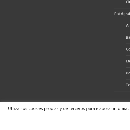
Ci
Fotógraf
Ar
Ba
Co
Em
Po
To
Utilizamos cookies propias y de terceros para elaborar informaci
bymerro desde 2013. Todos los derechos reservados