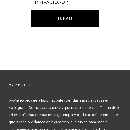
PRIVACIDAD
*
BYMERRO
byMerro provee a las principales tiendas especializadas en
Fotografía.
Somos conscientes que mantener viva la “llama de lo
artesano” requiere paciencia, tiempo y dedicación”, elementos
que nunca olvidamos en byMerro y que sirven para rendir
homenaje a quienes de una u otra manera, han forjado el