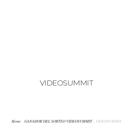
+34 636 86 33 71
info@bymerro.com
HOME
QUIENES SOMOS
0
CONTACTA
FOTÓGRAFOS
VIDEOSUMMIT
TIENDA
BLOG
MI CUENTA
Home
GANADOR DEL SORTEO VIDEOSUMMIT
VIDEOSUMMIT