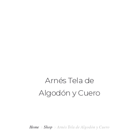
+34 636 86 33 71
info@bymerro.com
HOME
QUIENES SOMOS
0
CONTACTA
Arnés Tela de
FOTÓGRAFOS
Algodón y Cuero
TIENDA
BLOG
MI CUENTA
Home
Shop
Arnés Tela de Algodón y Cuero