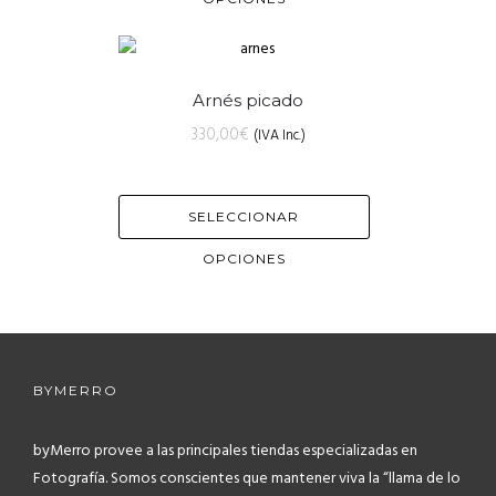
Arnés picado
330,00
€
(IVA Inc.)
SELECCIONAR
OPCIONES
BYMERRO
byMerro provee a las principales tiendas especializadas en
Fotografía.
Somos conscientes que mantener viva la “llama de lo