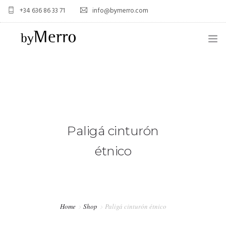
+34 636 86 33 71
info@bymerro.com
HOME
QUIENES SOMOS
0
CONTACTA
Paligá cinturón
FOTÓGRAFOS
étnico
TIENDA
BLOG
MI CUENTA
Home
Shop
Paligá cinturón étnico