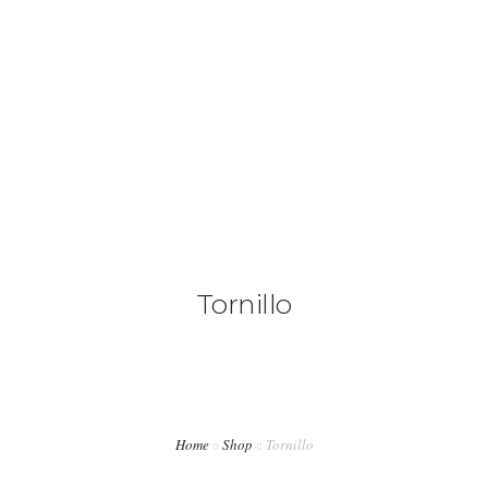
+34 636 86 33 71
info@bymerro.com
HOME
QUIENES SOMOS
0
CONTACTA
FOTÓGRAFOS
Tornillo
TIENDA
BLOG
MI CUENTA
Home
Shop
Tornillo