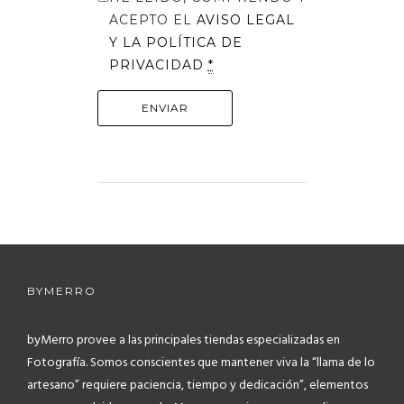
ACEPTO EL
AVISO LEGAL
Y LA
POLÍTICA DE
PRIVACIDAD
*
BYMERRO
byMerro provee a las principales tiendas especializadas en
Fotografía.
Somos conscientes que mantener viva la “llama de lo
artesano” requiere paciencia, tiempo y dedicación”, elementos