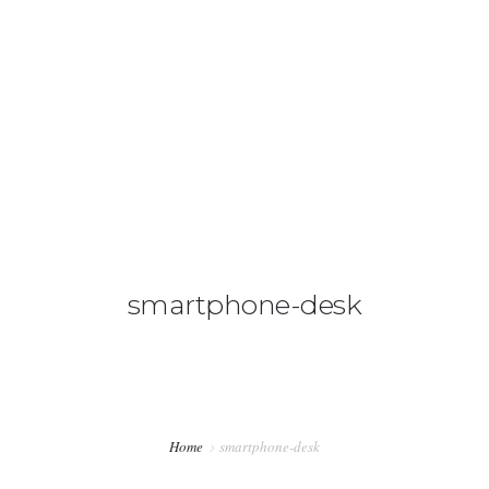
+34 636 86 33 71
info@bymerro.com
HOME
QUIENES SOMOS
0
CONTACTA
FOTÓGRAFOS
smartphone-desk
TIENDA
BLOG
MI CUENTA
Home
smartphone-desk