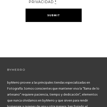
PRIVACIDAD
*
BYMERRO
byMerro provee a las principales tiendas especializadas en
Fotografía.
Somos conscientes que mantener viva la “llama de lo
artesano” requiere paciencia, tiempo y dedicación”, elementos
que nunca olvidamos en byMerro y que sirven para rendir
homenaje a quienes de una u otra manera, han forjado el