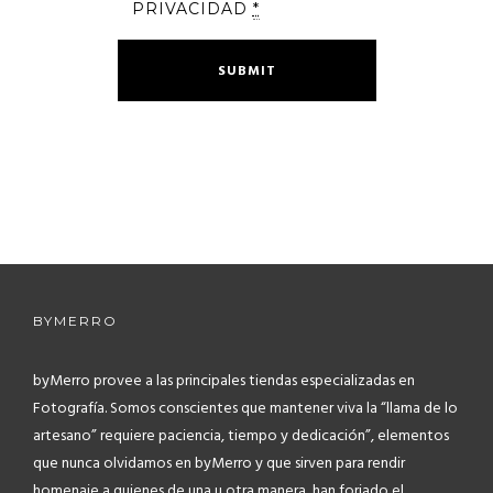
PRIVACIDAD
*
BYMERRO
byMerro provee a las principales tiendas especializadas en
Fotografía.
Somos conscientes que mantener viva la “llama de lo
artesano” requiere paciencia, tiempo y dedicación”, elementos
que nunca olvidamos en byMerro y que sirven para rendir
homenaje a quienes de una u otra manera, han forjado el