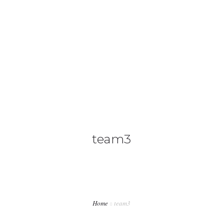
+34 636 86 33 71
info@bymerro.com
HOME
QUIENES SOMOS
0
CONTACTA
FOTÓGRAFOS
team3
TIENDA
BLOG
MI CUENTA
Home
team3