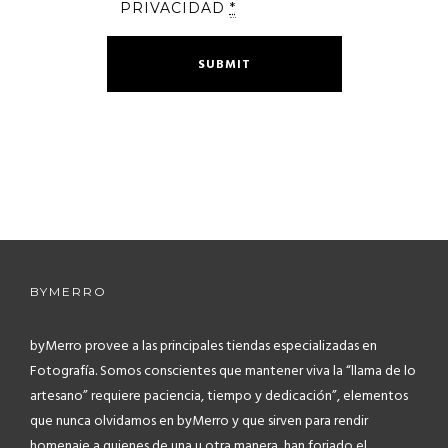
PRIVACIDAD
*
BYMERRO
byMerro provee a las principales tiendas especializadas en
Fotografía.
Somos conscientes que mantener viva la “llama de lo
artesano” requiere paciencia, tiempo y dedicación”, elementos
que nunca olvidamos en byMerro y que sirven para rendir
homenaje a quienes de una u otra manera, han forjado el