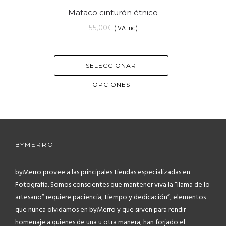
Mataco cinturón étnico
55,00
€
(IVA Inc.)
SELECCIONAR
OPCIONES
BYMERRO
byMerro provee a las principales tiendas especializadas en
Fotografía.
Somos conscientes que mantener viva la “llama de lo
artesano” requiere paciencia, tiempo y dedicación”, elementos
que nunca olvidamos en byMerro y que sirven para rendir
homenaje a quienes de una u otra manera, han forjado el