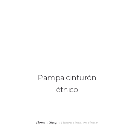
+34 636 86 33 71
info@bymerro.com
HOME
QUIENES SOMOS
0
CONTACTA
Pampa cinturón
FOTÓGRAFOS
étnico
TIENDA
BLOG
MI CUENTA
Home
Shop
Pampa cinturón étnico